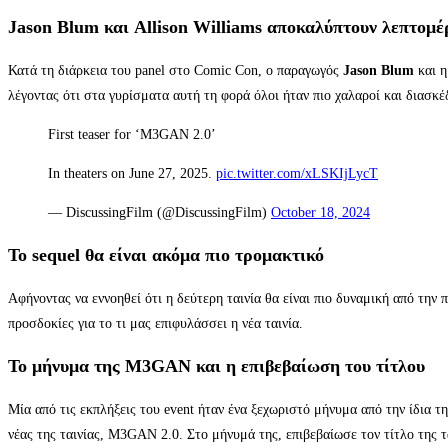
Jason Blum και Allison Williams αποκαλύπτουν λεπτομέρ
Κατά τη διάρκεια του panel στο Comic Con, ο παραγωγός
Jason Blum
και η
λέγοντας ότι στα γυρίσματα αυτή τη φορά όλοι ήταν πιο χαλαροί και διασκέ
First teaser for ‘M3GAN 2.0’
In theaters on June 27, 2025.
pic.twitter.com/xLSKIjLycT
— DiscussingFilm (@DiscussingFilm)
October 18, 2024
Το sequel θα είναι ακόμα πιο τρομακτικό
Αφήνοντας να εννοηθεί ότι η δεύτερη ταινία θα είναι πιο δυναμική από την
προσδοκίες για το τι μας επιφυλάσσει η νέα ταινία.
Το μήνυμα της M3GAN και η επιβεβαίωση του τίτλου
Μία από τις εκπλήξεις του event ήταν ένα ξεχωριστό μήνυμα από την ίδια
νέας της ταινίας, M3GAN 2.0. Στο μήνυμά της, επιβεβαίωσε τον τίτλο της τ