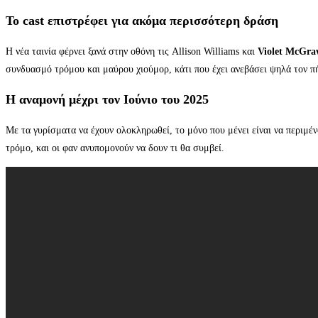
Το cast επιστρέφει για ακόμα περισσότερη δράση
Η νέα ταινία φέρνει ξανά στην οθόνη τις Allison Williams και
Violet McGra
συνδυασμό τρόμου και μαύρου χιούμορ, κάτι που έχει ανεβάσει ψηλά τον π
Η αναμονή μέχρι τον Ιούνιο του 2025
Με τα γυρίσματα να έχουν ολοκληρωθεί, το μόνο που μένει είναι να περιμέ
τρόμο, και οι φαν ανυπομονούν να δουν τι θα συμβεί.