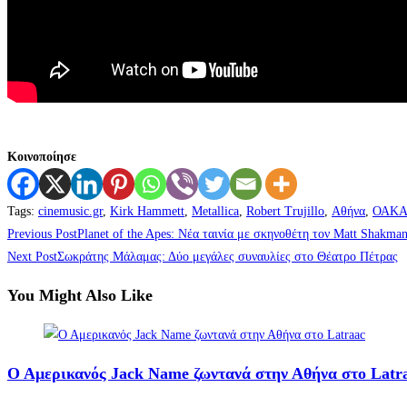
Κοινοποίησε
Tags
:
cinemusic.gr
,
Kirk Hammett
,
Metallica
,
Robert Trujillo
,
Αθήνα
,
ΟΑΚ
Previous Post
Planet of the Apes: Νέα ταινία με σκηνοθέτη τον Matt Shakma
Next Post
Σωκράτης Μάλαμας: Δύο μεγάλες συναυλίες στο Θέατρο Πέτρας
You Might Also Like
Ο Αμερικανός Jack Name ζωντανά στην Αθήνα στο Latr