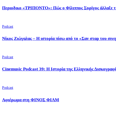
Περιοδικο «ΤΡΙΠΟΝΤΟ»: Πώς ο Φίλιππος Συρίγος άλλαξε τ
Podcast
Νίκος Ζιώγαλας – Η ιστορία πίσω από το «Σαν σταρ του σιν
Podcast
Cinemusic Podcast 39: Η Ιστορία της Ελληνικής Δισκογραφ
Podcast
Αφιέρωμα στη ΦΙΝΟΣ ΦΙΛΜ