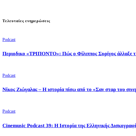
Τελευταίες ενημερώσεις
Podcast
Περιοδικο «ΤΡΙΠΟΝΤΟ»: Πώς ο Φίλιππος Συρίγος άλλαξε τ
Podcast
Νίκος Ζιώγαλας – Η ιστορία πίσω από το «Σαν σταρ του σιν
Podcast
Cinemusic Podcast 39: Η Ιστορία της Ελληνικής Δισκογραφ