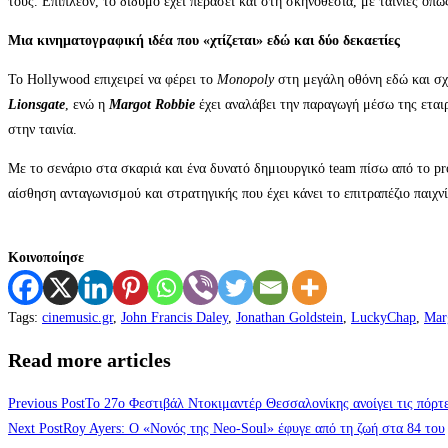
τους. Επιπλέον, το δίδυμο έχει περάσει και στη σκηνοθεσία, με ταινίες όπω
Μια κινηματογραφική ιδέα που «χτίζεται» εδώ και δύο δεκαετίες
Το Hollywood επιχειρεί να φέρει το
Monopoly
στη μεγάλη οθόνη εδώ και σχε
Lionsgate
, ενώ η
Margot Robbie
έχει αναλάβει την παραγωγή μέσω της εται
στην ταινία.
Με το σενάριο στα σκαριά και ένα δυνατό δημιουργικό team πίσω από το pr
αίσθηση ανταγωνισμού και στρατηγικής που έχει κάνει το επιτραπέζιο παιχν
Κοινοποίησε
Tags
:
cinemusic.gr
,
John Francis Daley
,
Jonathan Goldstein
,
LuckyChap
,
Mar
Read more articles
Previous Post
Το 27ο Φεστιβάλ Ντοκιμαντέρ Θεσσαλονίκης ανοίγει τις πόρτ
Next Post
Roy Ayers: Ο «Νονός της Neo-Soul» έφυγε από τη ζωή στα 84 του