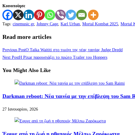
Κοινοποίησε
Tags
:
cinemusic.gr
,
Johnny Cage
,
Karl Urban
,
Mortal Kombat 2025
,
Mortal 
Read more articles
Previous Post
Ο Taika Waititi στο τιμόνι της νέας ταινίας Judge Dredd
Next Post
Η Pixar παρουσιάζει το πρώτο Trailer του Hoppers
You Might Also Like
Darkman reboot: Νέα ταινία με την επίβλεψη του Sam 
27 Ιανουαρίου, 2026
Έφυγε από τη ζωή η ηθοποιός Μέλπω Ζαρόκωστα