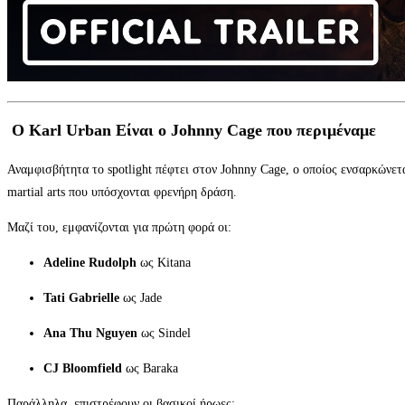
Ο Karl Urban Είναι ο Johnny Cage που περιμέναμε
Αναμφισβήτητα το spotlight πέφτει στον Johnny Cage, ο οποίος ενσαρκώνετα
martial arts που υπόσχονται φρενήρη δράση.
Μαζί του, εμφανίζονται για πρώτη φορά οι:
Adeline Rudolph
ως Kitana
Tati Gabrielle
ως Jade
Ana Thu Nguyen
ως Sindel
CJ Bloomfield
ως Baraka
Παράλληλα, επιστρέφουν οι βασικοί ήρωες: