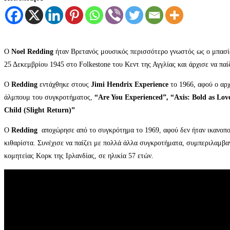
Ο
Noel Redding
ήταν Βρετανός μουσικός περισσότερο γνωστός ως ο μπασ
25 Δεκεμβρίου 1945 στο Folkestone του Κεντ της Αγγλίας και άρχισε να παί
Ο
Redding
εντάχθηκε στους
Jimi Hendrix Experience
το 1966, αφού ο αρ
άλμπουμ του συγκροτήματος,
“Are You Experienced”, “Axis: Bold as Lo
Child (Slight Return)”
Ο
Redding
αποχώρησε από το συγκρότημα το 1969, αφού δεν ήταν ικανοπο
κιθαρίστα. Συνέχισε να παίζει με πολλά άλλα συγκροτήματα, συμπεριλαμβ
κομητείας Κορκ της Ιρλανδίας, σε ηλικία 57 ετών.