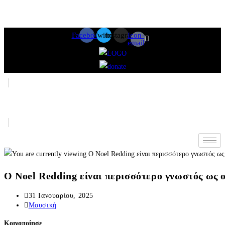
Skip
Facebook
Twitter
Instagram
Icon-
email
to
content
Ο Noel Redding είναι περισσότερο γνωστός ως 
Post
31 Ιανουαρίου, 2025
published:
Post
Μουσική
category:
Κοινοποίησε