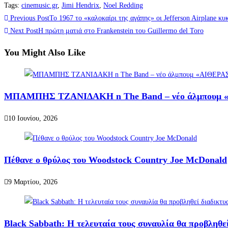
Tags
:
cinemusic.gr
,
Jimi Hendrix
,
Noel Redding
Read
Previous Post
To 1967 το «καλοκαίρι της αγάπης» οι Jefferson Airplane κ
more
Next Post
Η πρώτη ματιά στο Frankenstein του Guillermo del Toro
articles
You Might Also Like
ΜΠΑΜΠΗΣ ΤΖΑΝΙΔΑΚΗ n The Band – νέο άλμπουμ «ΑΙ
10 Ιουνίου, 2026
Πέθανε ο θρύλος του Woodstock Country Joe McDonald
9 Μαρτίου, 2026
Black Sabbath: Η τελευταία τους συναυλία θα προβληθε