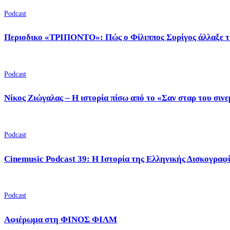
Podcast
Περιοδικο «ΤΡΙΠΟΝΤΟ»: Πώς ο Φίλιππος Συρίγος άλλαξε τ
Podcast
Νίκος Ζιώγαλας – Η ιστορία πίσω από το «Σαν σταρ του σιν
Podcast
Cinemusic Podcast 39: Η Ιστορία της Ελληνικής Δισκογραφ
Podcast
Αφιέρωμα στη ΦΙΝΟΣ ΦΙΛΜ