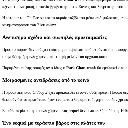
αξέχαστη ανατροπή, η ταινία βραβεύτηκε στις Κάννες και λατρεύτηκε τόσο α
Η ιστορία του Oh Dae-su και το ακραίο ταξίδι του μέσα από φυλάκιση, αποκ
κινηματογράφου του 21ου αιώνα.
Ανεπίσημα σχέδια και σιωπηλές προετοιμασίες
Προς το παρόν, δεν υπάρχει επίσημη επιβεβαίωση από στούντιο ή δημιουργο
σκηνοθέτης ή η ενδεχόμενη επιστροφή μελών του αρχικού καστ.
Παραμένει επίσης ασαφές αν ο ίδιος ο
Park Chan-wook
θα εμπλακεί στο pr
Μοιρασμένες αντιδράσεις από το κοινό
Η προοπτική ενός
Oldboy 2
έχει προκαλέσει έντονες συζητήσεις. Πολλοί δηλ
θεωρούν ότι το πρωτότυπο ήταν ένα αυτοτελές αριστούργημα που δεν χρειάζ
Σε κάθε περίπτωση, το ενδεχόμενο ενός sequel δεν είναι απλή υπόθεση. Η 
Ένα sequel με τεράστιο βάρος στις πλάτες του