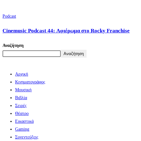
Podcast
Cinemusic Podcast 44: Αφιέρωμα στο Rocky Franchise
Αναζήτηση
Αναζήτηση
Αρχική
Κινηματογράφος
Μουσική
Βιβλία
Σειρές
Θέατρο
Εικαστικά
Gaming
Συνεντεύξεις