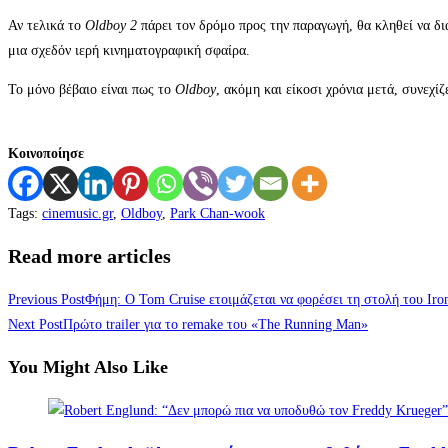
Αν τελικά το
Oldboy 2
πάρει τον δρόμο προς την παραγωγή, θα κληθεί να δια
μια σχεδόν ιερή κινηματογραφική σφαίρα.
Το μόνο βέβαιο είναι πως το
Oldboy
, ακόμη και είκοσι χρόνια μετά, συνεχίζ
Κοινοποίησε
Tags
:
cinemusic.gr
,
Oldboy
,
Park Chan-wook
Read more articles
Previous Post
Φήμη: Ο Tom Cruise ετοιμάζεται να φορέσει τη στολή του Ir
Next Post
Πρώτο trailer για το remake του «The Running Man»
You Might Also Like