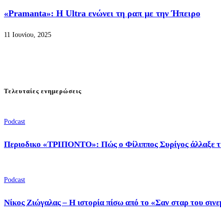
«Pramanta»: Η Ultra ενώνει τη ραπ με την Ήπειρο
11 Ιουνίου, 2025
Τελευταίες ενημερώσεις
Podcast
Περιοδικο «ΤΡΙΠΟΝΤΟ»: Πώς ο Φίλιππος Συρίγος άλλαξε τ
Podcast
Νίκος Ζιώγαλας – Η ιστορία πίσω από το «Σαν σταρ του σιν