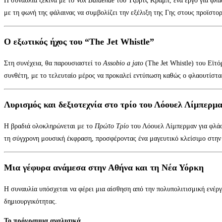
Η συναυλία ξεκινά με το
Vox Balaenae
του Τζορτζ Κραμπ, ένα έργο για φλά
με τη φωνή της φάλαινας να συμβολίζει την εξέλιξη της Γης στους προϊστο
Ο εξωτικός ήχος του “The Jet Whistle”
Στη συνέχεια, θα παρουσιαστεί το
Assobio a jato
(The Jet Whistle) του Εϊτ
συνθέτη, με το τελευταίο μέρος να προκαλεί εντύπωση καθώς ο φλαουτίστας
Λυρισμός και δεξιοτεχνία στο τρίο του Λόουελ Λίμπερμ
Η βραδιά ολοκληρώνεται με το
Πρώτο Τρίο
του Λόουελ Λίμπερμαν για φλάου
τη σύγχρονη μουσική έκφραση, προσφέροντας ένα μαγευτικό κλείσιμο στην 
Μια γέφυρα ανάμεσα στην Αθήνα και τη Νέα Υόρκη
Η συναυλία υπόσχεται να φέρει μια αίσθηση από την πολυπολιτισμική ενέργ
δημιουργικότητας.
Το πρόγραμμα αναλυτικά