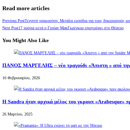
Read more articles
Previous Post
Τεχνητή νοημοσύνη: Μεγάλα εμπόδια για τους δημιουργούς μ
Next Post
17 χρόνια μετά ο Γιούαν ΜακΓκρέγκορ επιστρέφει στο Θέατρο
You Might Also Like
ΠΑΝΟΣ ΜΑΡΓΕΛΗΣ – νέο τραγούδι «Άπιστη » από την 
16 Φεβρουαρίου, 2026
Η Sandra ήταν αρχικά μέλος του γκρουπ «Arabesque» πρ
26 Μαρτίου, 2025