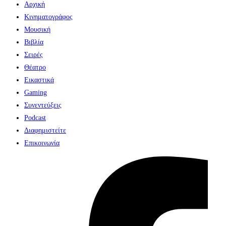
Αρχική
Κινηματογράφος
Μουσική
Βιβλία
Σειρές
Θέατρο
Εικαστικά
Gaming
Συνεντεύξεις
Podcast
Διαφημιστείτε
Επικοινωνία