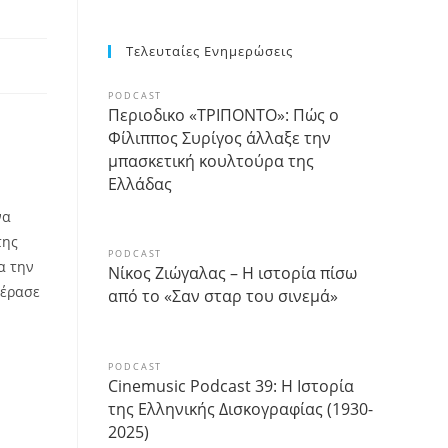
Τελευταίες Ενημερώσεις
PODCAST
Περιοδικο «ΤΡΙΠΟΝΤΟ»: Πώς ο
Φίλιππος Συρίγος άλλαξε την
μπασκετική κουλτούρα της
Ελλάδας
να
της
PODCAST
α την
Νίκος Ζιώγαλας – Η ιστορία πίσω
πέρασε
από το «Σαν σταρ του σινεμά»
PODCAST
Cinemusic Podcast 39: Η Ιστορία
της Ελληνικής Δισκογραφίας (1930-
2025)