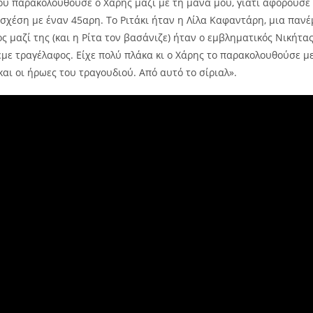
που παρακολουθούσε ο Χάρης μαζί με τη μάνα μου, γιατί αφορούσε
α σχέση με έναν 45αρη. Το Ριτάκι ήταν η Λίλα Καφαντάρη, μια παν
 μαζί της (και η Ρίτα τον βασάνιζε) ήταν ο εμβληματικός Νικήτα
έμε τραγέλαφος. Είχε πολύ πλάκα κι ο Χάρης το παρακολουθούσε μ
και οι ήρωες του τραγουδιού. Από αυτό το σίριαλ».