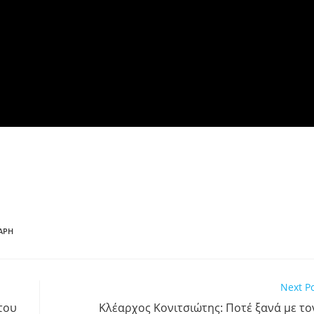
ΆΡΗ
Next P
του
Κλέαρχος Κονιτσιώτης: Ποτέ ξανά με το