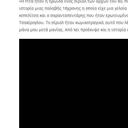
«Η Ρίτα ήταν η ηρωίδα ενός σίριαλ των αρχών του 80, 
ιστορία μιας παλαβής 18χρονης η οποία είχε μια γελοί
κοπελίτσα και ο σαρανταπεντάρης που ήταν ερωτευμένος
Τσακίρογλου. Το σίριαλ ήταν κωμικοτραγικό, αυτό που λ
μάνα μου μετά μανίας. Από ‘κει προέκυψε και η ιστορία 