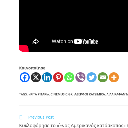
Κοινοποίησε
TAGS
:
«ΡΊΤΑ ΡΙΤΆΚΙ»
,
CINEMUSIC.GR
,
ΑΔΕΡΦΟΊ ΚΑΤΣΙΜΊΧΑ
,
ΛΊΛΑ ΚΑΦΑΝΤ
Previous Post
Κυκλοφόρησε το «Ένας Αμερικανός κατάσκοπος» 