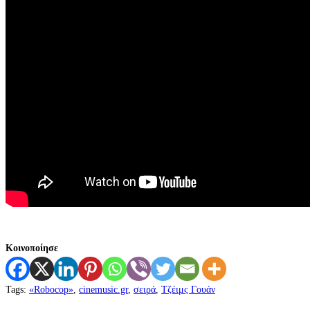
Κοινοποίησε
Tags
:
«Robocop»
,
cinemusic.gr
,
σειρά
,
Τζέιμς Γουάν