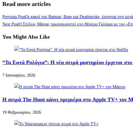
Read more articles
Previous Post
Οι κακοί του Batman, Bane και Deathstroke, έρχονται στη μεγά
Next Post
Ο Στέλιος Μάινας πρωταγωνιστεί στο Θέατρο Γκλόρια με τον «Ε
You Might Also Like
“Τα Εφτά Ρολόγια”: Η νέα σειρά μυστηρίου έρχεται στο 
7 Ιανουαρίου, 2026
Η σειρά The Hunt κάνει πρεμιέρα στο Apple TV+ τον 
19 Φεβρουαρίου, 2026