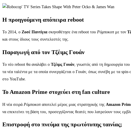
Η προηγούμενη απόπειρα reboot
Το 2014, ο
Ζοσέ Παντίγια
σκηνοθέτησε ένα reboot του
Ρόμποκοπ
με τον
Τζ
και στους ίδιους τους συντελεστές της.
Παραγωγή από τον Τζέιμς Γουάν
Το νέο reboot θα αναλάβει ο
Τζέιμς Γουάν
, γνωστός από τη δημιουργία του
τα νέα ταλέντα με τα οποία συνεργάζεται ο Γουάν, όπως συνέβη με τα spin-
στο YouTube.
To Amazon Prime στοχεύει στη fan culture
Η νέα σειρά
Ρόμποκοπ
αποτελεί μέρος μιας στρατηγικής της
Amazon Prim
να επεκτείνει τη βάση του, προσεγγίζοντας θεατές που λατρεύουν τους εμβλ
Επιστροφή στο πνεύμα της πρωτότυπης ταινίας;