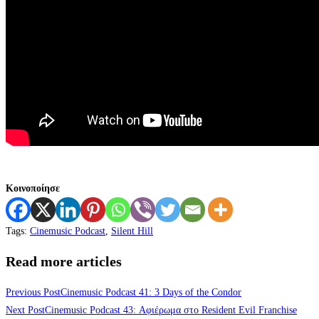
Κοινοποίησε
Tags
:
Cinemusic Podcast
,
Silent Hill
Read more articles
Previous Post
Cinemusic Podcast 41: 3 Days of the Condor
Next Post
Cinemusic Podcast 43: Αφιέρωμα στο Resident Evil Franchise