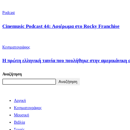
Podcast
Cinemusic Podcast 44: Αφιέρωμα στο Rocky Franchise
Κινηματογράφος
Η πρώτη ελληνική ταινία που πουλήθηκε στην αμερικάνικη 
Αναζήτηση
Αναζήτηση
Αρχική
Κινηματογράφος
Μουσική
Βιβλία
Σειρές