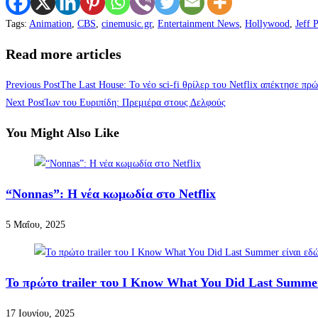
Tags
:
Animation
,
CBS
,
cinemusic.gr
,
Entertainment News
,
Hollywood
,
Jeff 
Read more articles
Previous Post
The Last House: Το νέο sci-fi θρίλερ του Netflix απέκτησε πρώτ
Next Post
Ίων του Ευριπίδη: Πρεμιέρα στους Δελφούς
You Might Also Like
“Nonnas”: Η νέα κωμωδία στο Netflix
5 Μαΐου, 2025
Το πρώτο trailer του I Know What You Did Last Summe
17 Ιουνίου, 2025