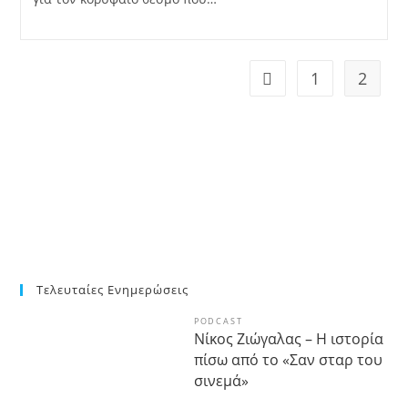
1
2
Τελευταίες Ενημερώσεις
PODCAST
Νίκος Ζιώγαλας – Η ιστορία
πίσω από το «Σαν σταρ του
σινεμά»