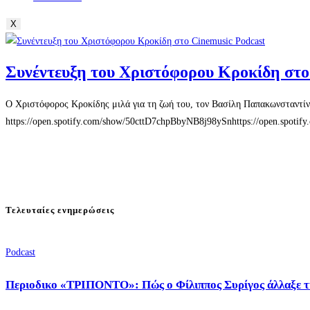
X
Συνέντευξη του Χριστόφορου Κροκίδη στο
Ο Χριστόφορος Κροκίδης μιλά για τη ζωή του, τον Βασίλη Παπακωνσταντίνο
https://open.spotify.com/show/50cttD7chpBbyNB8j98ySnhttps://open.spot
Τελευταίες ενημερώσεις
Podcast
Περιοδικο «ΤΡΙΠΟΝΤΟ»: Πώς ο Φίλιππος Συρίγος άλλαξε τ