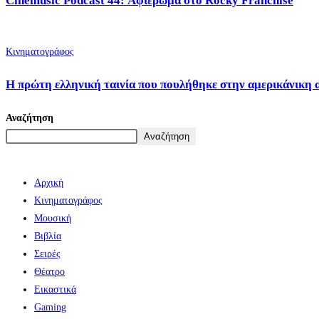
Cinemusic Podcast 44: Αφιέρωμα στο Rocky Franchise
Κινηματογράφος
Η πρώτη ελληνική ταινία που πουλήθηκε στην αμερικάνικη 
Αναζήτηση
Αναζήτηση
Αρχική
Κινηματογράφος
Μουσική
Βιβλία
Σειρές
Θέατρο
Εικαστικά
Gaming