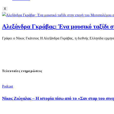
X
Αλεξάνδρα Γκράβας: Ένα μουσικό ταξίδι 
Γράφει ο Νίκος Γκάτσιος Η Αλεξάνδρα Γκράβας, η διεθνής Ελληνίδα ερμηνε
Τελευταίες ενημερώσεις
Podcast
Νίκος Ζιώγαλας – Η ιστορία πίσω από το «Σαν σταρ του σιν