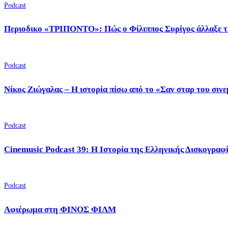
Podcast
Περιοδικο «ΤΡΙΠΟΝΤΟ»: Πώς ο Φίλιππος Συρίγος άλλαξε τ
Podcast
Νίκος Ζιώγαλας – Η ιστορία πίσω από το «Σαν σταρ του σιν
Podcast
Cinemusic Podcast 39: Η Ιστορία της Ελληνικής Δισκογραφ
Podcast
Αφιέρωμα στη ΦΙΝΟΣ ΦΙΛΜ