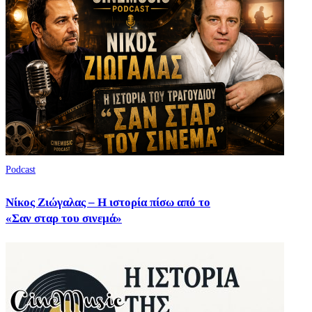
Podcast
Νίκος Ζιώγαλας – Η ιστορία πίσω από το
«Σαν σταρ του σινεμά»