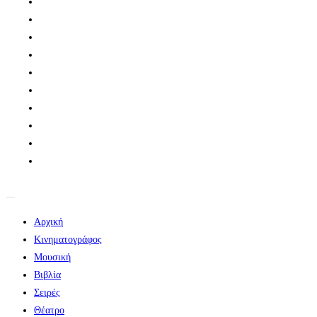
Αρχική
Κινηματογράφος
Μουσική
Βιβλία
Σειρές
Θέατρο