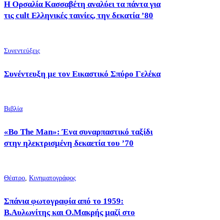
Η Ορσαλία Κασσαβέτη αναλύει τα πάντα για
τις cult Ελληνικές ταινίες, την δεκατία ’80
Συνεντεύξεις
Συνέντευξη με τον Εικαστικό Σπύρο Γελέκα
Βιβλία
«Bo The Man»: Ένα συναρπαστικό ταξίδι
στην ηλεκτρισμένη δεκαετία του ’70
Θέατρο
,
Κινηματογράφος
Σπάνια φωτογραφία από το 1959:
Β.Αυλωνίτης και Ο.Μακρής μαζί στο