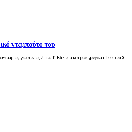
ρικό ντεμπούτο του
 παγκοσμίως γνωστός ως James T. Kirk στο κινηματογραφικό reboot του Star T