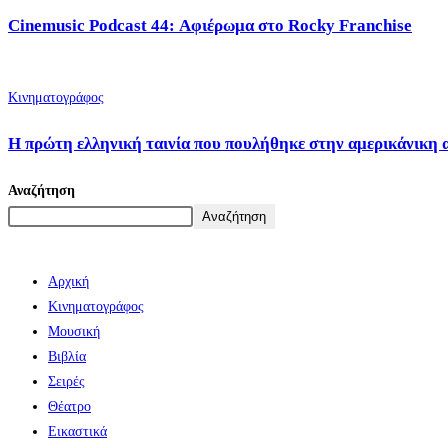
Cinemusic Podcast 44: Αφιέρωμα στο Rocky Franchise
Κινηματογράφος
Η πρώτη ελληνική ταινία που πουλήθηκε στην αμερικάνικη 
Αναζήτηση
Αναζήτηση
Αρχική
Κινηματογράφος
Μουσική
Βιβλία
Σειρές
Θέατρο
Εικαστικά