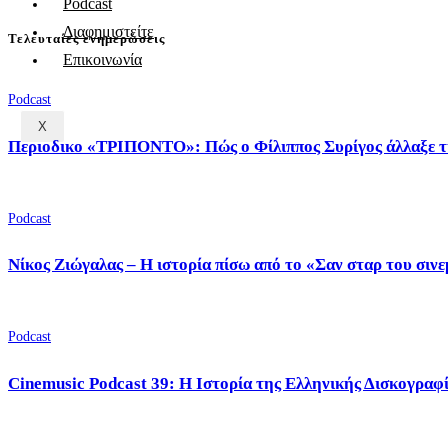
Podcast
Διαφημιστείτε
Τελευταίες ενημερώσεις
Επικοινωνία
Podcast
X
Περιοδικο «ΤΡΙΠΟΝΤΟ»: Πώς ο Φίλιππος Συρίγος άλλαξε τ
Podcast
Νίκος Ζιώγαλας – Η ιστορία πίσω από το «Σαν σταρ του σιν
Podcast
Cinemusic Podcast 39: Η Ιστορία της Ελληνικής Δισκογραφ