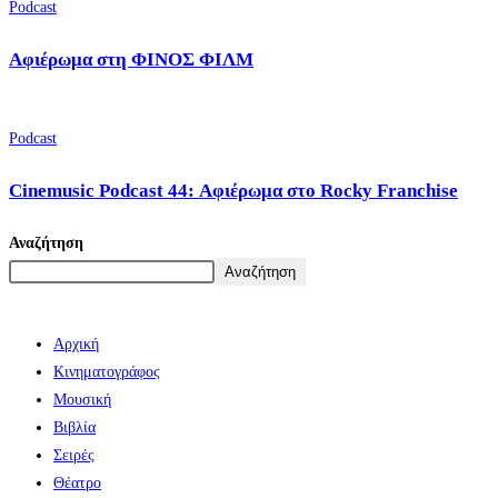
Podcast
Αφιέρωμα στη ΦΙΝΟΣ ΦΙΛΜ
Podcast
Cinemusic Podcast 44: Αφιέρωμα στο Rocky Franchise
Αναζήτηση
Αναζήτηση
Αρχική
Κινηματογράφος
Μουσική
Βιβλία
Σειρές
Θέατρο