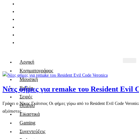
Αρχική
Κινηματογράφος
Μουσική
Νέες φήμες για remake του Resident Evil 
Βιβλία
Σειρές
Γράφει ο Νίκος Γκάτσιος Οι φήμες γύρω από το Resident Evil Code Veronic
Θέατρο
αξιόπιστες…
Εικαστικά
Gaming
Συνεντεύξεις