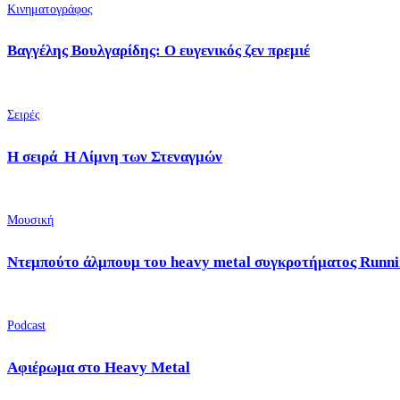
Κινηματογράφος
Βαγγέλης Βουλγαρίδης: Ο ευγενικός ζεν πρεμιέ
Σειρές
Η σειρά Η Λίμνη των Στεναγμών
Μουσική
Ντεμπούτο άλμπουμ του heavy metal συγκροτήματος Runni
Podcast
Αφιέρωμα στο Heavy Metal