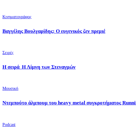
Κινηματογράφος
Βαγγέλης Βουλγαρίδης: Ο ευγενικός ζεν πρεμιέ
Σειρές
Η σειρά Η Λίμνη των Στεναγμών
Μουσική
Ντεμπούτο άλμπουμ του heavy metal συγκροτήματος Runni
Podcast