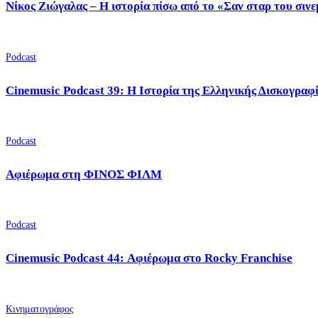
Νίκος Ζιώγαλας – Η ιστορία πίσω από το «Σαν σταρ του σιν
Podcast
Cinemusic Podcast 39: Η Ιστορία της Ελληνικής Δισκογραφ
Podcast
Αφιέρωμα στη ΦΙΝΟΣ ΦΙΛΜ
Podcast
Cinemusic Podcast 44: Αφιέρωμα στο Rocky Franchise
Κινηματογράφος