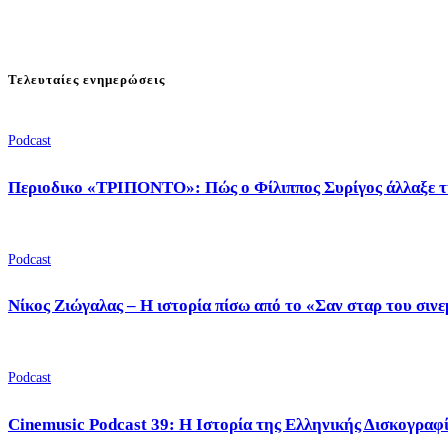
Τελευταίες ενημερώσεις
Podcast
Περιοδικο «ΤΡΙΠΟΝΤΟ»: Πώς ο Φίλιππος Συρίγος άλλαξε τ
Podcast
Νίκος Ζιώγαλας – Η ιστορία πίσω από το «Σαν σταρ του σιν
Podcast
Cinemusic Podcast 39: Η Ιστορία της Ελληνικής Δισκογραφ