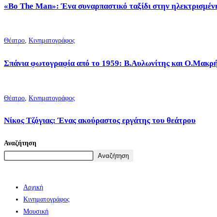
«Bo The Man»: Ένα συναρπαστικό ταξίδι στην ηλεκτρισμένη
Θέατρο
,
Κινηματογράφος
Σπάνια φωτογραφία από το 1959: Β.Αυλωνίτης και Ο.Μακρή
Θέατρο
,
Κινηματογράφος
Νίκος Τζόγιας: Ένας ακούραστος εργάτης του θεάτρου
Αναζήτηση
Αναζήτηση
Αρχική
Κινηματογράφος
Μουσική