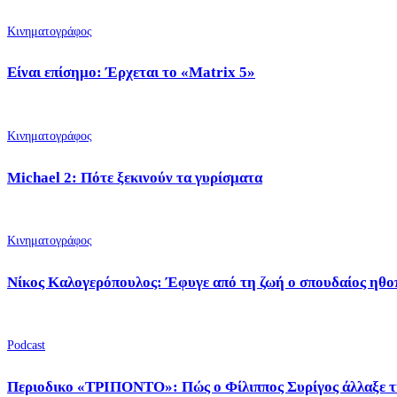
Κινηματογράφος
Είναι επίσημο: Έρχεται το «Μatrix 5»
Κινηματογράφος
Michael 2: Πότε ξεκινούν τα γυρίσματα
Κινηματογράφος
Νίκος Καλογερόπουλος: Έφυγε από τη ζωή ο σπουδαίος ηθο
Podcast
Περιοδικο «ΤΡΙΠΟΝΤΟ»: Πώς ο Φίλιππος Συρίγος άλλαξε τ