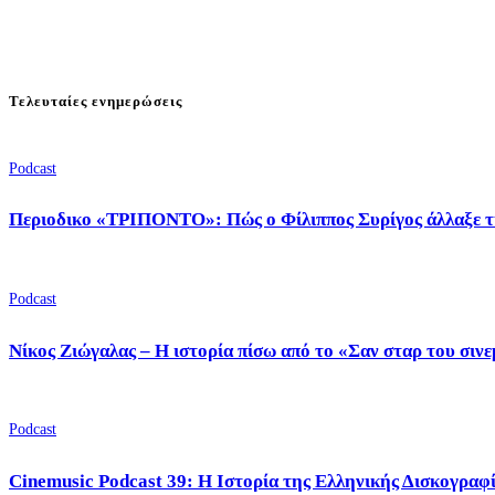
Τελευταίες ενημερώσεις
Podcast
Περιοδικο «ΤΡΙΠΟΝΤΟ»: Πώς ο Φίλιππος Συρίγος άλλαξε τ
Podcast
Νίκος Ζιώγαλας – Η ιστορία πίσω από το «Σαν σταρ του σιν
Podcast
Cinemusic Podcast 39: Η Ιστορία της Ελληνικής Δισκογραφ