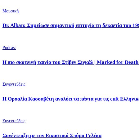
Μουσική
Dr. Alban: Σημείωσε σημαντική επιτυχία τη δεκαετία του 19
Podcast
Η πιο σκοτεινή ταινία του Στίβεν Σιγκάλ | Marked for Death
Συνεντεύξεις
Η Ορσαλία Κασσαβέτη αναλύει τα πάντα για τις cult Ελληνικέ
Συνεντεύξεις
Συνέντευξη με τον Εικαστικό Σπύρο Γελέκα