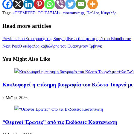
Tags
:
«ΤΕΡΜΙΤΕΣ: ΤΟ ΤΑΞΙΔΙ»
,
cinemusic.gr
,
Παύλος Κικριλής
Read more articles
Previous Post
Στο τραπέζι της Sony η live-action μεταφορά του Bloodborne
Next Post
Ο ακέφαλος καβαλάρης του Ουάσιγκτον Ίρβινγκ
You Might Also Like
Κυκλοφορεί η επίσημη βιογραφία του Κώστα Τουρνά με
7 Μαΐου, 2026
“Θερινοί Έρωτες” από τις Εκδόσεις Καστανιώτη