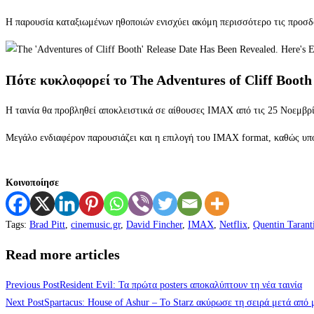
Η παρουσία καταξιωμένων ηθοποιών ενισχύει ακόμη περισσότερο τις προσδοκ
Πότε κυκλοφορεί το The Adventures of Cliff Booth
Η ταινία θα προβληθεί αποκλειστικά σε αίθουσες IMAX από τις 25 Νοεμβρί
Μεγάλο ενδιαφέρον παρουσιάζει και η επιλογή του IMAX format, καθώς υπο
Κοινοποίησε
Tags
:
Brad Pitt
,
cinemusic.gr
,
David Fincher
,
IMAX
,
Netflix
,
Quentin Tarant
Read more articles
Previous Post
Resident Evil: Τα πρώτα posters αποκαλύπτουν τη νέα ταινία
Next Post
Spartacus: House of Ashur – Το Starz ακύρωσε τη σειρά μετά από 