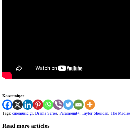
Κοινοποίησε
Tags
:
cinemusic.gr
,
Drama Series
,
Paramount+
,
Taylor Sheridan
,
The Madis
Read more articles