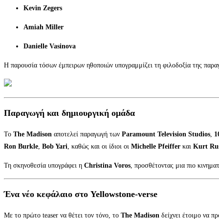
Kevin Zegers
Amiah Miller
Danielle Vasinova
Η παρουσία τόσων έμπειρων ηθοποιών υπογραμμίζει τη φιλοδοξία της παραγω
Παραγωγή και δημιουργική ομάδα
Το
The Madison
αποτελεί παραγωγή των
Paramount Television Studios
,
1
Ron Burkle
,
Bob Yari
, καθώς και οι ίδιοι οι
Michelle Pfeiffer
και
Kurt Rus
Τη σκηνοθεσία υπογράφει η
Christina Voros
, προσθέτοντας μια πιο κινημα
Ένα νέο κεφάλαιο στο Yellowstone-verse
Με το πρώτο teaser να θέτει τον τόνο, το
The Madison
δείχνει έτοιμο να π