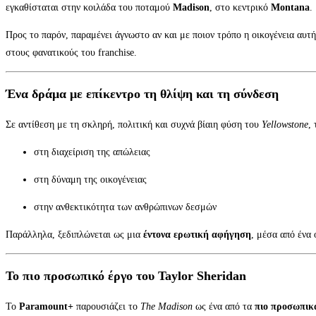
εγκαθίσταται στην κοιλάδα του ποταμού
Madison
, στο κεντρικό
Montana
.
Προς το παρόν, παραμένει άγνωστο αν και με ποιον τρόπο η οικογένεια αυτ
στους φανατικούς του franchise.
Ένα δράμα με επίκεντρο τη θλίψη και τη σύνδεση
Σε αντίθεση με τη σκληρή, πολιτική και συχνά βίαιη φύση του
Yellowstone
,
στη διαχείριση της απώλειας
στη δύναμη της οικογένειας
στην ανθεκτικότητα των ανθρώπινων δεσμών
Παράλληλα, ξεδιπλώνεται ως μια
έντονα ερωτική αφήγηση
, μέσα από ένα
Το πιο προσωπικό έργο του Taylor Sheridan
Το
Paramount+
παρουσιάζει το
The Madison
ως ένα από τα
πιο προσωπικ