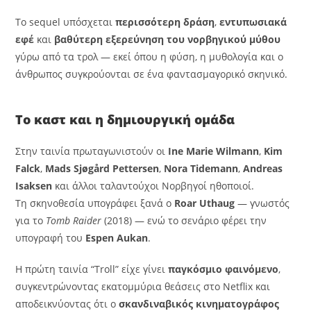
Το sequel υπόσχεται
περισσότερη δράση
,
εντυπωσιακά
εφέ
και
βαθύτερη εξερεύνηση του νορβηγικού μύθου
γύρω από τα τρολ — εκεί όπου η φύση, η μυθολογία και ο
άνθρωπος συγκρούονται σε ένα φαντασμαγορικό σκηνικό.
Το καστ και η δημιουργική ομάδα
Στην ταινία πρωταγωνιστούν οι
Ine Marie Wilmann
,
Kim
Falck
,
Mads Sjøgård Pettersen
,
Nora Tidemann
,
Andreas
Isaksen
και άλλοι ταλαντούχοι Νορβηγοί ηθοποιοί.
Τη σκηνοθεσία υπογράφει ξανά ο
Roar Uthaug
— γνωστός
για το
Tomb Raider
(2018) — ενώ το σενάριο φέρει την
υπογραφή του
Espen Aukan
.
Η πρώτη ταινία “Troll” είχε γίνει
παγκόσμιο φαινόμενο
,
συγκεντρώνοντας εκατομμύρια θεάσεις στο Netflix και
αποδεικνύοντας ότι ο
σκανδιναβικός κινηματογράφος