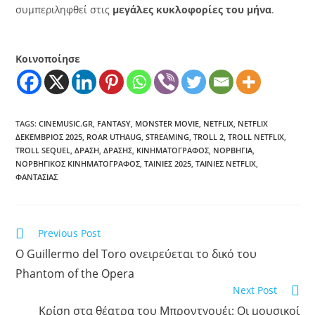
συμπεριληφθεί στις
μεγάλες κυκλοφορίες του μήνα
.
Κοινοποίησε
TAGS
:
CINEMUSIC.GR
,
FANTASY
,
MONSTER MOVIE
,
NETFLIX
,
NETFLIX
ΔΕΚΈΜΒΡΙΟΣ 2025
,
ROAR UTHAUG
,
STREAMING
,
TROLL 2
,
TROLL NETFLIX
,
TROLL SEQUEL
,
ΔΡΆΣΗ
,
ΔΡΆΣΗΣ
,
ΚΙΝΗΜΑΤΟΓΡΆΦΟΣ
,
ΝΟΡΒΗΓΊΑ
,
ΝΟΡΒΗΓΙΚΌΣ ΚΙΝΗΜΑΤΟΓΡΆΦΟΣ
,
ΤΑΙΝΊΕΣ 2025
,
ΤΑΙΝΊΕΣ NETFLIX
,
ΦΑΝΤΑΣΊΑΣ
Previous Post
O Guillermo del Toro ονειρεύεται το δικό του
Phantom of the Opera
Next Post
Κρίση στα θέατρα του Μπροντγουέι: Οι μουσικοί