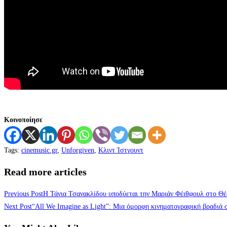
Κοινοποίησε
Tags
:
cinemusic.gr
,
Unforgiven
,
Κλιντ Ίστγουντ
Read more articles
Previous Post
Η Τάνια Τσανακλίδου υποδύεται την Μαριάν Φέιθφουλ στο Θ
Next Post
“All We Imagine as Light”: Μια όμορφη κινηματογραφική βραδιά 