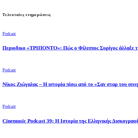
Τελευταίες ενημερώσεις
Podcast
Περιοδικο «ΤΡΙΠΟΝΤΟ»: Πώς ο Φίλιππος Συρίγος άλλαξε τ
Podcast
Νίκος Ζιώγαλας – Η ιστορία πίσω από το «Σαν σταρ του σιν
Podcast
Cinemusic Podcast 39: Η Ιστορία της Ελληνικής Δισκογραφ