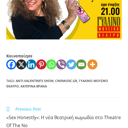
Κοινοποίησε
TAGS
:
ANTI-VALENTINE’S SHOW
,
CINEMUSIC.GR
,
ΓΥΆΛΙΝΟ ΜΟΥΣΙΚΌ
ΘΈΑΤΡΟ
,
ΚΑΤΕΡΊΝΑ ΒΡΑΝΆ
Previous Post
«Sex Honestly»: Η νέα θεατρική κωμωδία στο Theatre
Of The No