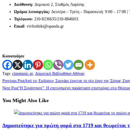
Διεύθυνση:
Δομοκού 2, Σταθμός Λαρίσης
Ωράριο λειτουργίας:
Δευτέρα – Τρίτη – Παρασκευή: 9:00 – 17:00 | 
Τηλέφωνο:
210-8236635/210-8846011
Email
: vivliothiki@opanda.gr
Κοινοποίησε
Tags
:
cinemusic.gr
,
Δημοτική Βιβλιοθήκη Αθήνας
Previous Post
Από τις Εκδόσεις Συρτάρι έρχεται το νέο έργο της Σόνιας Ζαχ
Next Post
“Η Συνάντηση”: Η επιτυχημένη παράσταση επιστρέφει στο Θέατρο
You Might Also Like
Δημοσιεύτηκε για πρώτη φορά στα 1719 και θεωρείται 