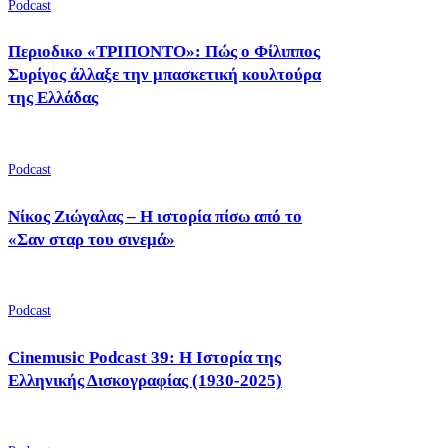
Podcast
Περιοδικο «ΤΡΙΠΟΝΤΟ»: Πώς ο Φίλιππος
Συρίγος άλλαξε την μπασκετική κουλτούρα
της Ελλάδας
Podcast
Νίκος Ζιώγαλας – Η ιστορία πίσω από το
«Σαν σταρ του σινεμά»
Podcast
Cinemusic Podcast 39: Η Ιστορία της
Ελληνικής Δισκογραφίας (1930-2025)