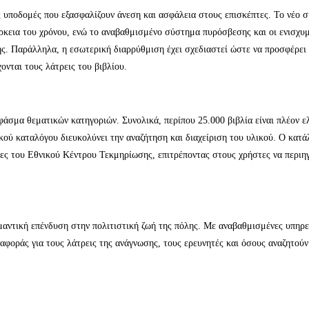
ες υποδομές που εξασφαλίζουν άνεση και ασφάλεια στους επισκέπτες. Το νέο 
άρκεια του χρόνου, ενώ το αναβαθμισμένο σύστημα πυρόσβεσης και οι ενισχυ
ς. Παράλληλα, η εσωτερική διαρρύθμιση έχει σχεδιαστεί ώστε να προσφέρει
ονται τους λάτρεις του βιβλίου.
 φάσμα θεματικών κατηγοριών. Συνολικά, περίπου 25.000 βιβλία είναι πλέον 
ού καταλόγου διευκολύνει την αναζήτηση και διαχείριση του υλικού. Ο κατά
ες του Εθνικού Κέντρου Τεκμηρίωσης, επιτρέποντας στους χρήστες να περιη
αντική επένδυση στην πολιτιστική ζωή της πόλης. Με αναβαθμισμένες υπηρε
αναφοράς για τους λάτρεις της ανάγνωσης, τους ερευνητές και όσους αναζητού