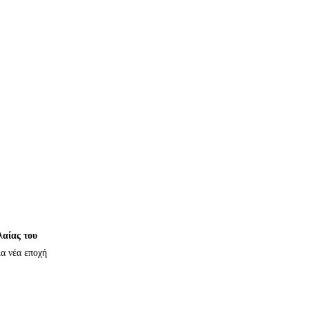
αίας του
ια νέα εποχή