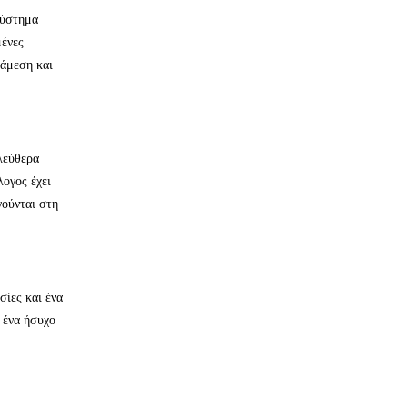
σύστημα
μένες
 άμεση και
ελεύθερα
λογος έχει
γούνται στη
σίες και ένα
ν ένα ήσυχο