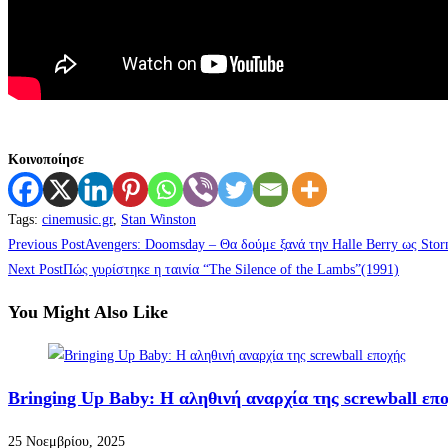
Κοινοποίησε
Tags
:
cinemusic.gr
,
Stan Winston
Previous Post
Avengers: Doomsday – Θα δούμε ξανά την Halle Berry ως Stor
Next Post
Πώς γυρίστηκε η ταινία “The Silence of the Lambs”(1991)
You Might Also Like
Bringing Up Baby: Η αληθινή αναρχία της screwball επ
25 Νοεμβρίου, 2025