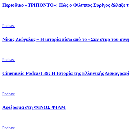
Περιοδικο «ΤΡΙΠΟΝΤΟ»: Πώς ο Φίλιππος Συρίγος άλλαξε τ
Podcast
Νίκος Ζιώγαλας – Η ιστορία πίσω από το «Σαν σταρ του σιν
Podcast
Cinemusic Podcast 39: Η Ιστορία της Ελληνικής Δισκογραφ
Podcast
Αφιέρωμα στη ΦΙΝΟΣ ΦΙΛΜ
Podcast