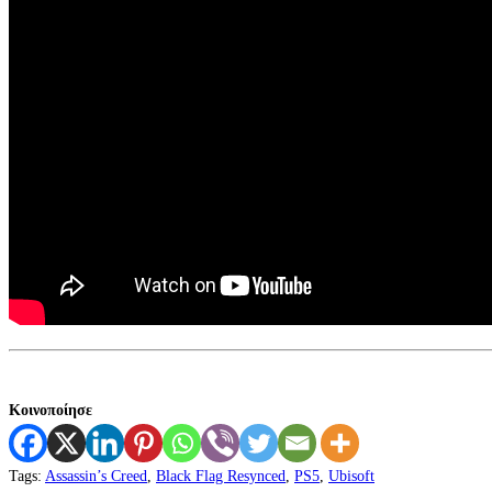
Κοινοποίησε
Tags
:
Assassin’s Creed
,
Black Flag Resynced
,
PS5
,
Ubisoft