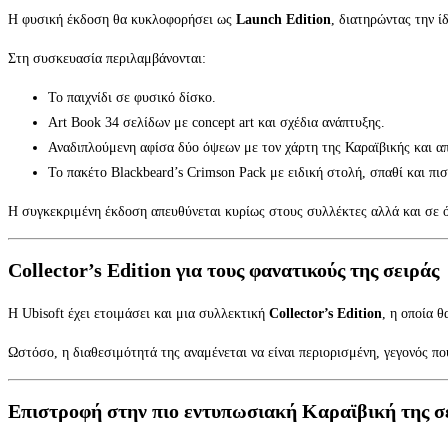
Η φυσική έκδοση θα κυκλοφορήσει ως
Launch Edition
, διατηρώντας την ί
Στη συσκευασία περιλαμβάνονται:
Το παιχνίδι σε φυσικό δίσκο.
Art Book 34 σελίδων με concept art και σχέδια ανάπτυξης.
Αναδιπλούμενη αφίσα δύο όψεων με τον χάρτη της Καραϊβικής και απ
Το πακέτο Blackbeard’s Crimson Pack με ειδική στολή, σπαθί και πι
Η συγκεκριμένη έκδοση απευθύνεται κυρίως στους συλλέκτες αλλά και σε ό
Collector’s Edition για τους φανατικούς της σειράς
Η Ubisoft έχει ετοιμάσει και μια συλλεκτική
Collector’s Edition
, η οποία 
Ωστόσο, η διαθεσιμότητά της αναμένεται να είναι περιορισμένη, γεγονός π
Επιστροφή στην πιο εντυπωσιακή Καραϊβική της σ