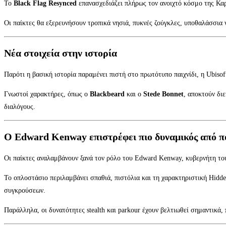
Το
Black Flag Resynced
επανασχεδιάζει πλήρως τον ανοιχτό κόσμο της Καρ
Οι παίκτες θα εξερευνήσουν τροπικά νησιά, πυκνές ζούγκλες, υποθαλάσσια ν
Νέα στοιχεία στην ιστορία
Παρότι η βασική ιστορία παραμένει πιστή στο πρωτότυπο παιχνίδι, η Ubisof
Γνωστοί χαρακτήρες, όπως ο
Blackbeard
και ο
Stede Bonnet
, αποκτούν δι
διαλόγους.
Ο Edward Kenway επιστρέφει πιο δυναμικός από π
Οι παίκτες αναλαμβάνουν ξανά τον ρόλο του Edward Kenway, κυβερνήτη τ
Το οπλοστάσιο περιλαμβάνει σπαθιά, πιστόλια και τη χαρακτηριστική Hidde
συγκρούσεων.
Παράλληλα, οι δυνατότητες stealth και parkour έχουν βελτιωθεί σημαντικά