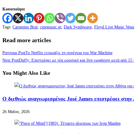
Κοινοποίησε
Tags
:
Carpenter Brut
,
cinemusic.gr
,
Dark Synthwave
,
Floyd Live Music Venu
Read more articles
Previous Post
Το Netflix ετοιμάζει τη συνέχεια του War Machine
Next Post
Duffy: Επιστρέφει με νέα μουσική και live εμφάνιση μετά από 15 
You Might Also Like
Ο διεθνώς αναγνωρισμένος José James επιστρέφει στην
26 Μαΐου, 2026