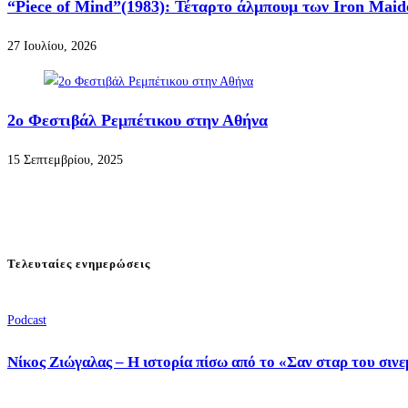
“Piece of Mind”(1983): Τέταρτο άλμπουμ των Iron Maid
27 Ιουλίου, 2026
2ο Φεστιβάλ Ρεμπέτικου στην Αθήνα
15 Σεπτεμβρίου, 2025
Τελευταίες ενημερώσεις
Podcast
Νίκος Ζιώγαλας – Η ιστορία πίσω από το «Σαν σταρ του σιν