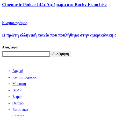
Cinemusic Podcast 44: Αφιέρωμα στο Rocky Franchise
Κινηματογράφος
Η πρώτη ελληνική ταινία που πουλήθηκε στην αμερικάνικη 
Αναζήτηση
Αναζήτηση
Αρχική
Κινηματογράφος
Μουσική
Βιβλία
Σειρές
Θέατρο
Εικαστικά