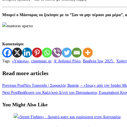
Μπορεί ο Μάστορας να ξεκίνησε με το “Σαν να μην πέρασε μια μέρα”, αλλ
Κοινοποίησε
Tags
:
«Υπάρχω»
,
cinemusic.gr
,
Α’ Ανδρικό Ρόλο
,
Βραβεία Ίρις 2025:
,
Χρήστ
Read more articles
Previous Post
Νέο Τραγούδι | Σοφοκλής Βρανάς – «Ίσως» από την Spider Mu
Next Post
Βράβευση του Καλλ/κού Δ/ντή του Πανοράματος Ευρωπαϊκού Κιν
You Might Also Like