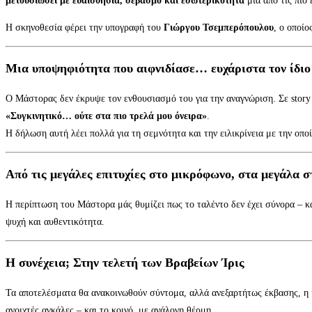
μετουσιώσει με ευαισθησία, σεβασμό και εσωτερικότητα
μια από τις πιο
Η σκηνοθεσία φέρει την υπογραφή του
Γιώργου Τσεμπερόπουλου
, ο οποίο
Μια υποψηφιότητα που αιφνιδίασε… ευχάριστα τον ίδιο
Ο Μάστορας δεν έκρυψε τον ενθουσιασμό του για την αναγνώριση. Σε story
«Συγκινητικό… ούτε στα πιο τρελά μου όνειρα»
.
Η δήλωση αυτή λέει πολλά για τη σεμνότητα και την ειλικρίνεια με την οποί
Από τις μεγάλες επιτυχίες στο μικρόφωνο, στα μεγάλα 
Η περίπτωση του Μάστορα μάς θυμίζει πως το ταλέντο δεν έχει σύνορα – κ
ψυχή και αυθεντικότητα.
Η συνέχεια; Στην τελετή των Βραβείων Ίρις
Τα αποτελέσματα θα ανακοινωθούν σύντομα, αλλά ανεξαρτήτως έκβασης, 
ανοιχτές αγκάλες – και το κοινό, με ανάλογη θέρμη.