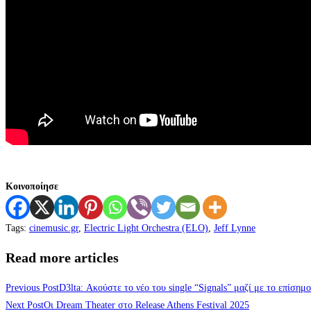
Κοινοποίησε
Tags
:
cinemusic.gr
,
Electric Light Orchestra (ELO)
,
Jeff Lynne
Read more articles
Previous Post
D3lta: Ακούστε το νέο του single “Signals” μαζί με το επίσημο
Next Post
Οι Dream Theater στο Release Athens Festival 2025