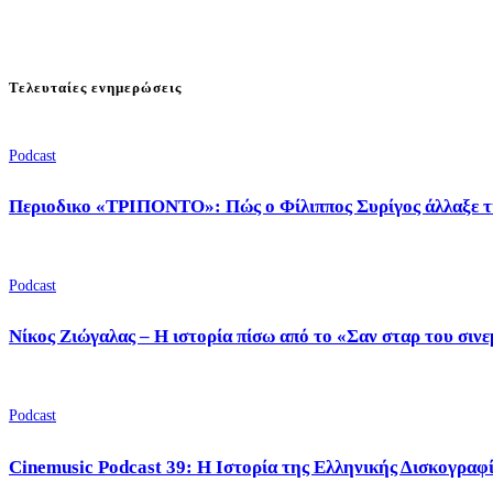
Τελευταίες ενημερώσεις
Podcast
Περιοδικο «ΤΡΙΠΟΝΤΟ»: Πώς ο Φίλιππος Συρίγος άλλαξε τ
Podcast
Νίκος Ζιώγαλας – Η ιστορία πίσω από το «Σαν σταρ του σιν
Podcast
Cinemusic Podcast 39: Η Ιστορία της Ελληνικής Δισκογραφ