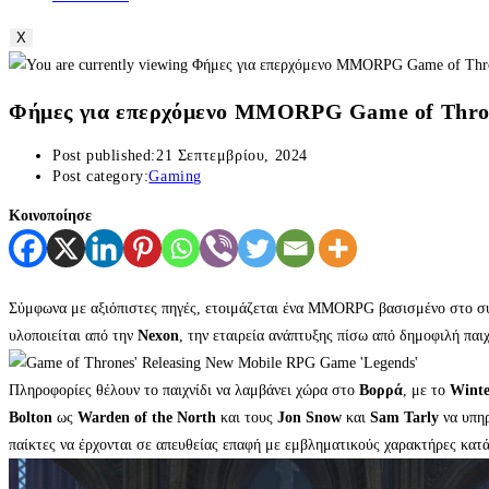
X
Φήμες για επερχόμενο MMORPG Game of Thro
Post published:
21 Σεπτεμβρίου, 2024
Post category:
Gaming
Κοινοποίησε
Σύμφωνα με αξιόπιστες πηγές, ετοιμάζεται ένα MMORPG βασισμένο στο 
υλοποιείται από την
Nexon
, την εταιρεία ανάπτυξης πίσω από δημοφιλή παιχ
Πληροφορίες θέλουν το παιχνίδι να λαμβάνει χώρα στο
Βορρά
, με το
Winte
Bolton
ως
Warden of the North
και τους
Jon Snow
και
Sam Tarly
να υπηρ
παίκτες να έρχονται σε απευθείας επαφή με εμβληματικούς χαρακτήρες κατά 