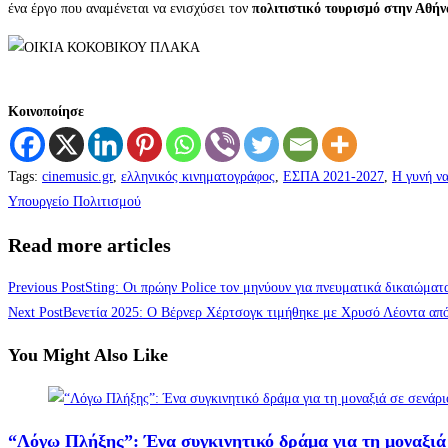
ένα έργο που αναμένεται να ενισχύσει τον
πολιτιστικό τουρισμό στην Αθήν
Κοινοποίησε
Tags
:
cinemusic.gr
,
ελληνικός κινηματογράφος
,
ΕΣΠΑ 2021-2027
,
Η γυνή να
Υπουργείο Πολιτισμού
Read more articles
Previous Post
Sting: Οι πρώην Police τον μηνύουν για πνευματικά δικαιώματ
Next Post
Βενετία 2025: Ο Βέρνερ Χέρτσογκ τιμήθηκε με Χρυσό Λέοντα απ
You Might Also Like
“Λόγω Πλήξης”: Ένα συγκινητικό δράμα για τη μοναξιά