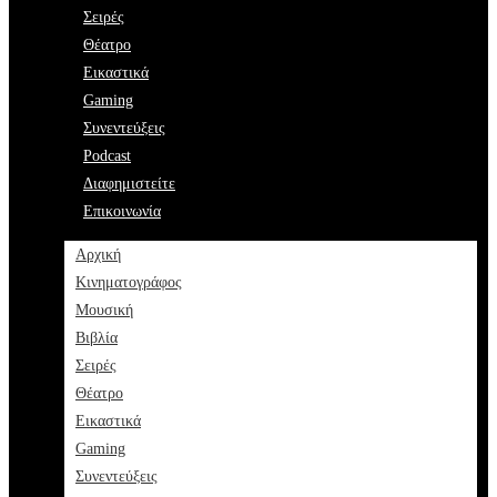
Σειρές
Θέατρο
Εικαστικά
Gaming
Συνεντεύξεις
Podcast
Διαφημιστείτε
Επικοινωνία
Αρχική
Κινηματογράφος
Μουσική
Βιβλία
Σειρές
Θέατρο
Εικαστικά
Gaming
Συνεντεύξεις