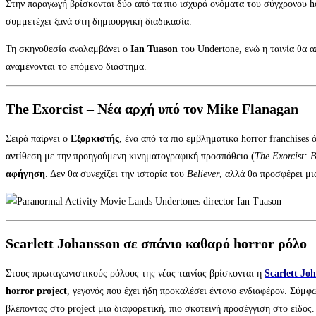
Στην παραγωγή βρίσκονται δύο από τα πιο ισχυρά ονόματα του σύγχρονου ho
συμμετέχει ξανά στη δημιουργική διαδικασία.
Τη σκηνοθεσία αναλαμβάνει ο
Ian Tuason
του Undertone, ενώ η ταινία θα 
αναμένονται το επόμενο διάστημα.
The Exorcist – Νέα αρχή υπό τον Mike Flanagan
Σειρά παίρνει ο
Εξορκιστής
, ένα από τα πιο εμβληματικά horror franchises
αντίθεση με την προηγούμενη κινηματογραφική προσπάθεια (
The Exorcist: B
αφήγηση
. Δεν θα συνεχίζει την ιστορία του
Believer
, αλλά θα προσφέρει μι
Scarlett Johansson σε σπάνιο καθαρό horror ρόλο
Στους πρωταγωνιστικούς ρόλους της νέας ταινίας βρίσκονται η
Scarlett Jo
horror project
, γεγονός που έχει ήδη προκαλέσει έντονο ενδιαφέρον. Σύμ
βλέποντας στο project μια διαφορετική, πιο σκοτεινή προσέγγιση στο είδος.