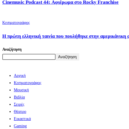
Cinemusic Podcast 44: Αφιέρωμα στο Rocky Franchise
Κινηματογράφος
Η πρώτη ελληνική ταινία που πουλήθηκε στην αμερικάνικη 
Αναζήτηση
Αναζήτηση
Αρχική
Κινηματογράφος
Μουσική
Βιβλία
Σειρές
Θέατρο
Εικαστικά
Gaming