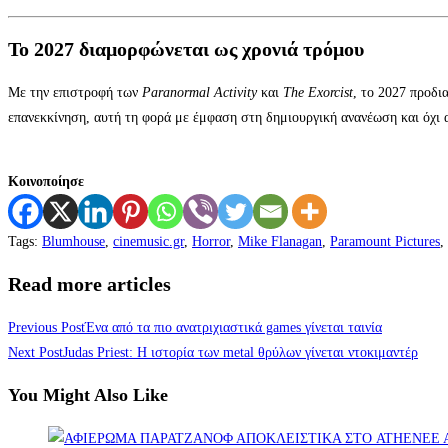
Το 2027 διαμορφώνεται ως χρονιά τρόμου
Με την επιστροφή των
Paranormal Activity
και
The Exorcist
, το 2027 προδι
επανεκκίνηση, αυτή τη φορά με έμφαση στη δημιουργική ανανέωση και όχι 
Κοινοποίησε
Tags
:
Blumhouse
,
cinemusic.gr
,
Horror
,
Mike Flanagan
,
Paramount Pictures
,
Read more articles
Previous Post
Ένα από τα πιο ανατριχιαστικά games γίνεται ταινία
Next Post
Judas Priest: Η ιστορία των metal θρύλων γίνεται ντοκιμαντέρ
You Might Also Like