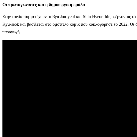
Οι πρωταγωνιστές και η δημιουργική ομάδα
Στην ταινία συμμετέχουν οι Ryu Jun-yeol και Shin Hyeon-bin, φέρνοντας στ
Kyu-seok και βασίζεται στο ομότιτλο κόμικ που κυκλοφόρησε το 2022. Οι 
παραγωγή.