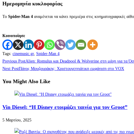
Ημερομηνία κυκλοφορίας
Το
Spider-Man 4
αναμένεται να κάνει πρεμιέρα στις κινηματογραφικές αίθ
Κοινοποίησε
Tags
:
cinemusic.gr
,
Spider-Man 4
Previous Post
Alien: Romulus και Deadpool & Wolverine στη μάχη για τα Ό
Next Post
Πάνος Μουζουράκης: Χριστουγεννιάτικη εμφάνιση στο VOX
You Might Also Like
Vin Diesel: “Η Disney ετοιμάζει ταινία για τον Groot”
5 Μαρτίου, 2025