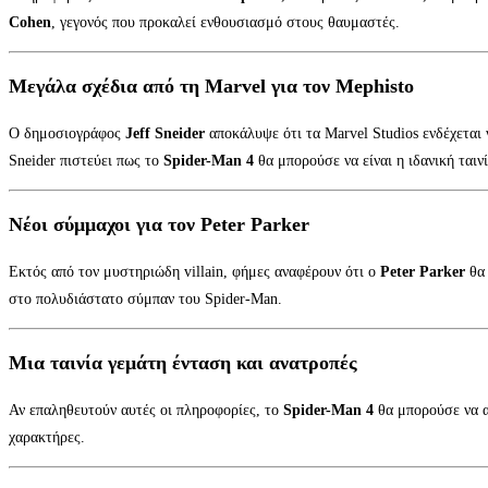
Cohen
, γεγονός που προκαλεί ενθουσιασμό στους θαυμαστές.
Μεγάλα σχέδια από τη Marvel για τον Mephisto
Ο δημοσιογράφος
Jeff Sneider
αποκάλυψε ότι τα Marvel Studios ενδέχεται 
Sneider πιστεύει πως το
Spider-Man 4
θα μπορούσε να είναι η ιδανική ταιν
Νέοι σύμμαχοι για τον Peter Parker
Εκτός από τον μυστηριώδη villain, φήμες αναφέρουν ότι ο
Peter Parker
θα 
στο πολυδιάστατο σύμπαν του Spider-Man.
Μια ταινία γεμάτη ένταση και ανατροπές
Αν επαληθευτούν αυτές οι πληροφορίες, το
Spider-Man 4
θα μπορούσε να απ
χαρακτήρες.