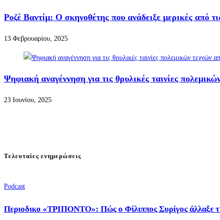
Ροζέ Βαντίμ: O σκηνοθέτης που ανάδειξε μερικές από τ
13 Φεβρουαρίου, 2025
Ψηφιακή αναγέννηση για τις θρυλικές ταινίες πολεμικών
23 Ιουνίου, 2025
Τελευταίες ενημερώσεις
Podcast
Περιοδικο «ΤΡΙΠΟΝΤΟ»: Πώς ο Φίλιππος Συρίγος άλλαξε τ