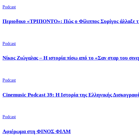
Podcast
Περιοδικο «ΤΡΙΠΟΝΤΟ»: Πώς ο Φίλιππος Συρίγος άλλαξε τ
Podcast
Νίκος Ζιώγαλας – Η ιστορία πίσω από το «Σαν σταρ του σιν
Podcast
Cinemusic Podcast 39: Η Ιστορία της Ελληνικής Δισκογραφ
Podcast
Αφιέρωμα στη ΦΙΝΟΣ ΦΙΛΜ