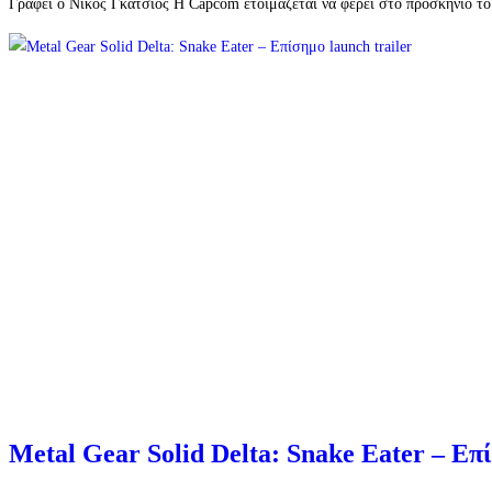
Γράφει ο Νίκος Γκάτσιος Η Capcom ετοιμάζεται να φέρει στο προσκήνιο το 
Metal Gear Solid Delta: Snake Eater – Επί