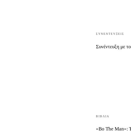
ΣΥΝΕΝΤΕΎΞΕΙΣ
Συνέντευξη με τ
ΒΙΒΛΊΑ
«Bo The Man»: Έ