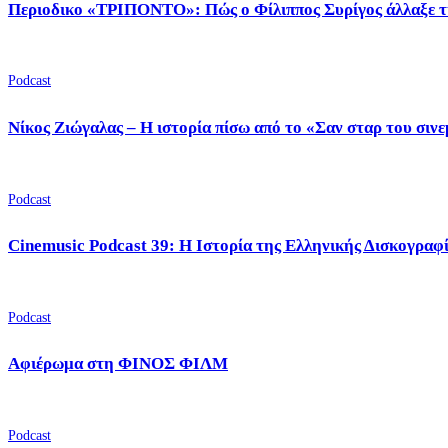
Περιοδικο «ΤΡΙΠΟΝΤΟ»: Πώς ο Φίλιππος Συρίγος άλλαξε τ
Podcast
Νίκος Ζιώγαλας – Η ιστορία πίσω από το «Σαν σταρ του σιν
Podcast
Cinemusic Podcast 39: Η Ιστορία της Ελληνικής Δισκογραφ
Podcast
Αφιέρωμα στη ΦΙΝΟΣ ΦΙΛΜ
Podcast