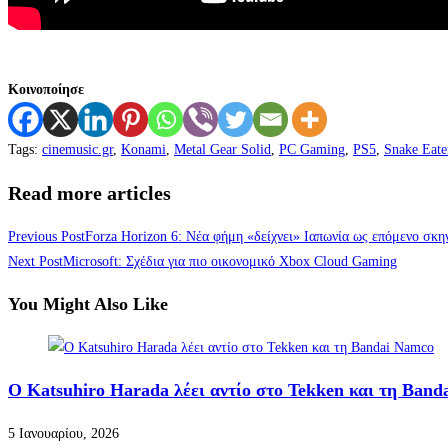
Κοινοποίησε
Tags
:
cinemusic.gr
,
Konami
,
Metal Gear Solid
,
PC Gaming
,
PS5
,
Snake Eate
Read more articles
Previous Post
Forza Horizon 6: Νέα φήμη «δείχνει» Ιαπωνία ως επόμενο σκη
Next Post
Microsoft: Σχέδια για πιο οικονομικό Xbox Cloud Gaming
You Might Also Like
Ο Katsuhiro Harada λέει αντίο στο Tekken και τη Ban
5 Ιανουαρίου, 2026